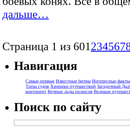
боевых конях. Всё в обще
дальше…
Страница 1 из 60
1
2
3
4
5
6
7
Навигация
Самые первые
Известные битвы
Интересные факты
Типы судов
Хроники путешествий
Загадочный Дал
континент
Вечные льды полюсов
Великие путешес
Поиск по сайту