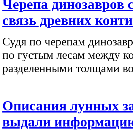
Черепа динозавров 
связь древних конт
Судя по черепам динозав
по густым лесам между к
разделенными толщами в
Описания лунных з
выдали информацию