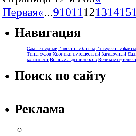
Первая
«
...
9
10
11
12
13
14
15
Навигация
Самые первые
Известные битвы
Интересные факты
Типы судов
Хроники путешествий
Загадочный Дал
континент
Вечные льды полюсов
Великие путешес
Поиск по сайту
Реклама