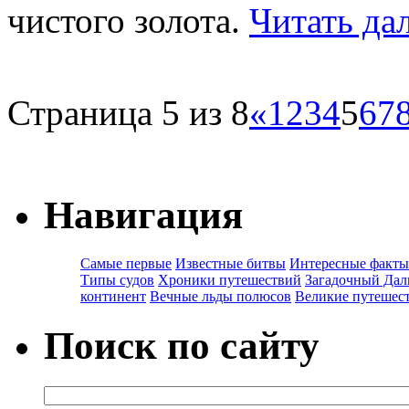
чистого золота.
Читать д
Страница 5 из 8
«
1
2
3
4
5
6
7
Навигация
Самые первые
Известные битвы
Интересные факты
Типы судов
Хроники путешествий
Загадочный Дал
континент
Вечные льды полюсов
Великие путешес
Поиск по сайту