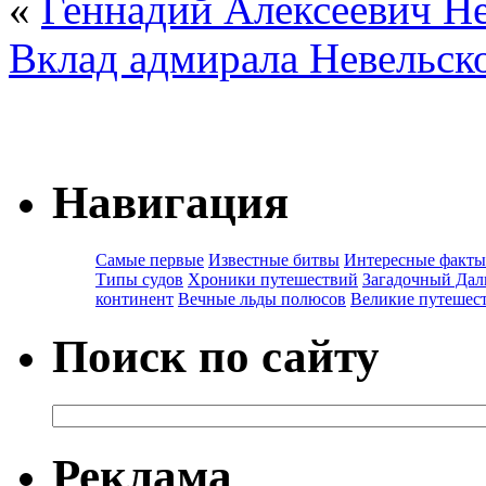
«
Геннадий Алексеевич Н
Вклад адмирала Невельск
Навигация
Самые первые
Известные битвы
Интересные факты
Типы судов
Хроники путешествий
Загадочный Дал
континент
Вечные льды полюсов
Великие путешес
Поиск по сайту
Реклама