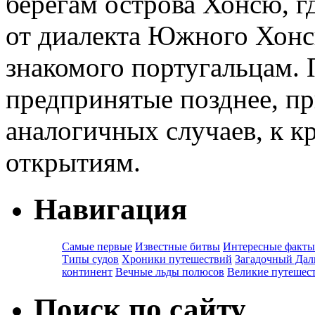
берегам острова Хонсю, гд
от диалекта Южного Хонс
знакомого португальцам. 
предпринятые позднее, при
аналогичных случаев, к 
открытиям.
Навигация
Самые первые
Известные битвы
Интересные факты
Типы судов
Хроники путешествий
Загадочный Дал
континент
Вечные льды полюсов
Великие путешес
Поиск по сайту