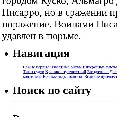
городом Куско, Альмагро 
Писарро, но в сражении п
поражение. Воинами Писар
удавлен в тюрьме.
Навигация
Самые первые
Известные битвы
Интересные факты
Типы судов
Хроники путешествий
Загадочный Дал
континент
Вечные льды полюсов
Великие путешес
Поиск по сайту