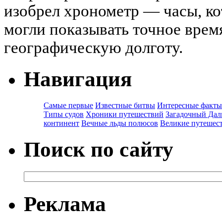
изобрел хронометр — часы, ко
могли показывать точное время
географическую долготу.
Навигация
Самые первые
Известные битвы
Интересные факты
Типы судов
Хроники путешествий
Загадочный Дал
континент
Вечные льды полюсов
Великие путешес
Поиск по сайту
Реклама