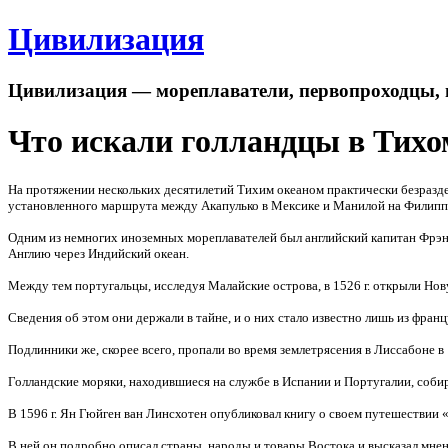
Цивилизация
Цивилизация — мореплаватели, первопроходцы, 
Что искали голландцы в Тихо
На протяжении нескольких десятилетий Тихим океаном практически безразде
установленного маршрута между Акапулько в Мексике и Манилой на Филипп
Одним из немногих иноземных мореплавателей был английский капитан Фрэнс
Англию через Индийский океан.
Между тем португальцы, исследуя Малайские острова, в
1526 г
. открыли Нов
Сведения об этом они держали в тайне, и о них стало известно лишь из фран
Подлинники же, скорее всего, пропали во время землетрясения в Лиссабоне в
Голландские моряки, находившиеся на службе в Испании и Португалии, собир
В
1596 г
. Ян Гюйген ван Линсхотен опубликовал книгу о своем путешествии 
В ней он подробно описал страны, народы и товары Востока и высказал мне