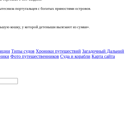
вытеснила португальцев с богатых пряностями островов.
льшую кошку, у которой детеныши вылезают из сумки».
диции
Типы судов
Хроники путешествий
Загадочный Дальний
ники
Фото путешественников
Суда и корабли
Карта сайта