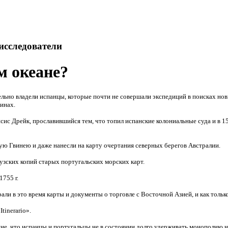
исследователи
м океане?
льно владели испанцы, которые почти не совершали экспедиций в поисках новы
инах.
ис Дрейк, прославившийся тем, что топил испанские колониальные суда и в
15
ую Гвинею и даже нанесли на карту очертания северных берегов Австралии.
цузских копий старых португальских морских карт.
1755 г
.
али в это время карты и документы о торговле с Восточной Азией, и как толь
«
Itinerario
».
ние, что испанцы и португальцы не в состоянии долго удерживать монополию н