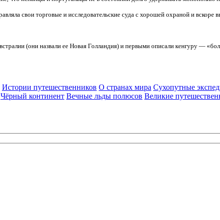
равляла свои торговые и исследовательские суда с хорошей охраной и вскоре 
стралии (они назвали ее Новая Голландия) и первыми описали кенгуру — «бо
Истории путешественников
О странах мира
Сухопутные экспе
Чёрный континент
Вечные льды полюсов
Великие путешествен