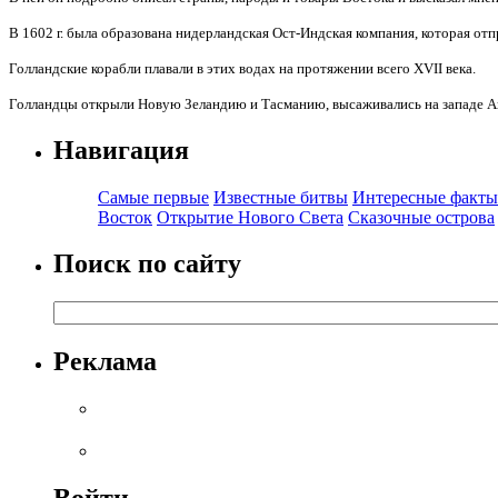
В
1602 г
. была образована нидерландская Ост-Индская компания, которая отп
Голландские корабли плавали в этих водах на протяжении всего XVII века.
Голландцы открыли Новую Зеландию и Тасманию, высаживались на западе Ав
Навигация
Самые первые
Известные битвы
Интересные факты
Восток
Открытие Нового Света
Сказочные острова
Поиск по сайту
Реклама