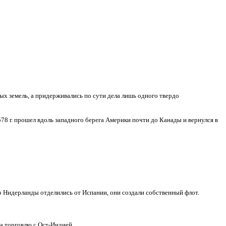
х земель, а придерживались по сути дела лишь одного твердо
78 г
. прошел вдоль западного берега Америки почти до Канады и вернулся в
ко Нидерланды отделились от Испании, они создали собственный флот.
а торговлю с Ост-Индией.