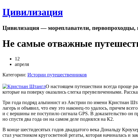
Цивилизация
Цивилизация — мореплаватели, первопроходцы, 
Не самые отважные путешест
12
апреля
Категории:
Истории путешественников
О настоящем путешествии всегда проще рас
которые на поверку оказались слегка преувеличенными. Расска
Три года подряд альпинист из Австрии по имени Кристиан Шта
лагерь и объявил, что ему это наконец-то удалось, причем всег
и с вершины не поступило сигнала GPS. В доказательство он пр
но спустя два года он на самом деле поднялся на К2.
В конце шестидесятых годов двадцатого века Дональду Кроухер
стал участником кругосветной регаты, которая начиналась и з