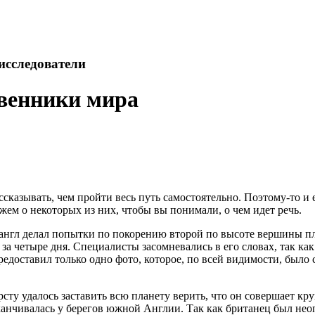
исследователи
венники мира
сказывать, чем пройти весь путь самостоятельно. Поэтому-то и 
жем о некоторых из них, чтобы вы понимали, о чем идет речь.
нгл делал попытки по покорению второй по высоте вершины пла
о за четыре дня. Специалисты засомневались в его словах, так к
едоставил только одно фото, которое, по всей видимости, было с
сту удалось заставить всю планету верить, что он совершает кр
аканчивалась у берегов южной Англии. Так как британец был не