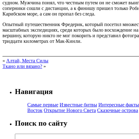
судном. Мужчина понял, что честным путем он не сможет выигр
соперники сошли с дистанции, а к финишу пришел только Роби
Карибском море, а сам он пропал без следа.
Опытный путешественник Фредерик, который посетил множество
масштабных экспедициях, среди которых было восхождение на г
вершину, которую никто не мог покорить и представил фотогра
тридцати километрах от Мак-Кинли.
«
Алтай, Места Силы
Ткано или вязано?
»
Навигация
Самые первые
Известные битвы
Интересные факты
Восток
Открытие Нового Света
Сказочные острова
Поиск по сайту