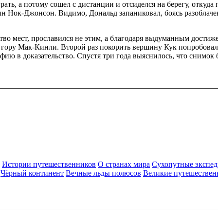
ать, а потому сошел с дистанции и отсиделся на берегу, откуда
н Нок-Джонсон. Видимо, Дональд запаниковал, боясь разоблаче
 мест, прославился не этим, а благодаря выдуманным достижен
ору Мак-Кинли. Второй раз покорить вершину Кук попробовал в 
фию в доказательство. Спустя три года выяснилось, что снимок
Истории путешественников
О странах мира
Сухопутные экспе
Чёрный континент
Вечные льды полюсов
Великие путешествен