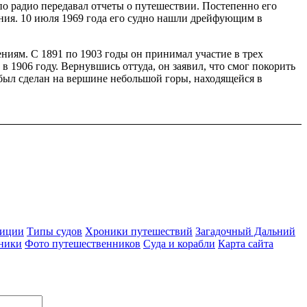
 по радио передавал отчеты о путешествии. Постепенно его
ния. 10 июля 1969 года его судно нашли дрейфующим в
иям. С 1891 по 1903 годы он принимал участие в трех
1906 году. Вернувшись оттуда, он заявил, что смог покорить
 был сделан на вершине небольшой горы, находящейся в
диции
Типы судов
Хроники путешествий
Загадочный Дальний
ники
Фото путешественников
Суда и корабли
Карта сайта