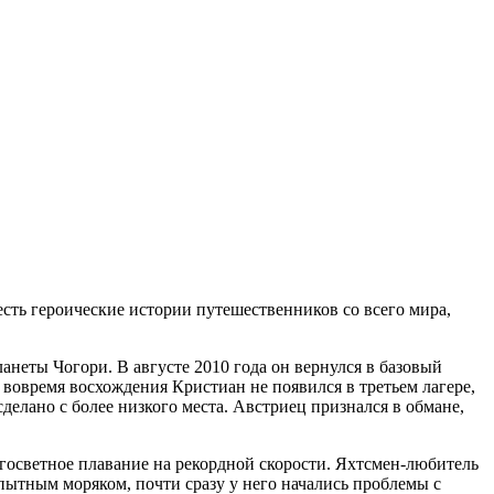
есть героические истории путешественников со всего мира,
неты Чогори. В августе 2010 года он вернулся в базовый
ак вовремя восхождения Кристиан не появился в третьем лагере,
делано с более низкого места. Австриец признался в обмане,
угосветное плавание на рекордной скорости. Яхтсмен-любитель
опытным моряком, почти сразу у него начались проблемы с