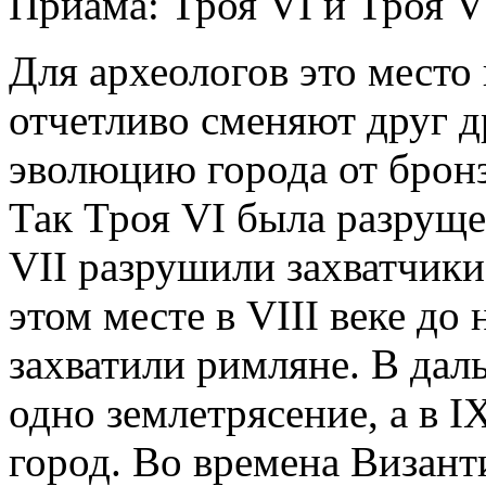
Приама: Троя VΙ и Троя VΙ
Для археологов это место 
отчетливо сменяют друг д
эволюцию города от бронз
Так Троя VΙ была разруще
VΙΙ разрушили захватчики
этом месте в VΙΙΙ веке до н
захватили римляне. В да
одно землетрясение, а в Ι
город. Во времена Визан