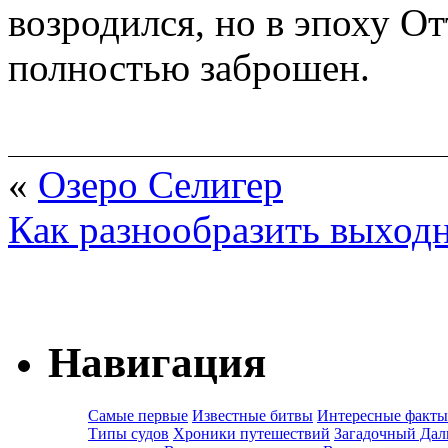
возродился, но в эпоху О
полностью заброшен.
«
Озеро Селигер
Как разнообразить выход
Навигация
Самые первые
Известные битвы
Интересные факты
Типы судов
Хроники путешествий
Загадочный Дал