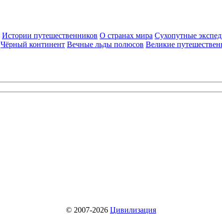
Истории путешественников
О странах мира
Сухопутные экспе
Чёрный континент
Вечные льды полюсов
Великие путешествен
© 2007-2026
Цивилизация