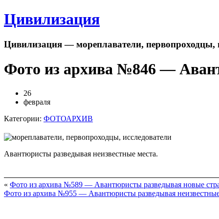
Цивилизация
Цивилизация — мореплаватели, первопроходцы, 
Фото из архива №846 — Аван
26
февраля
Категории:
ФОТОАРХИВ
Авантюристы разведывая неизвестные места.
«
Фото из архива №589 — Авантюристы разведывая новые стр
Фото из архива №955 — Авантюристы разведывая неизвестны