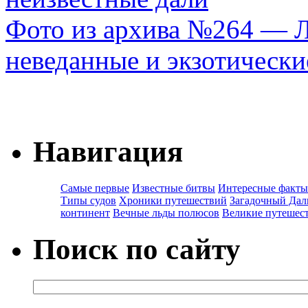
Фото из архива №264 — Л
неведанные и экзотически
Навигация
Самые первые
Известные битвы
Интересные факты
Типы судов
Хроники путешествий
Загадочный Дал
континент
Вечные льды полюсов
Великие путешес
Поиск по сайту