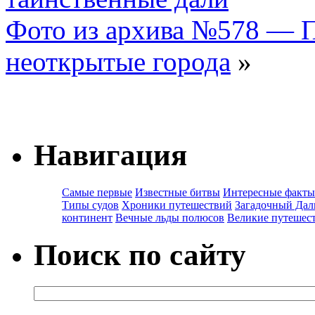
Фото из архива №578 — 
неоткрытые города
»
Навигация
Самые первые
Известные битвы
Интересные факты
Типы судов
Хроники путешествий
Загадочный Дал
континент
Вечные льды полюсов
Великие путешес
Поиск по сайту