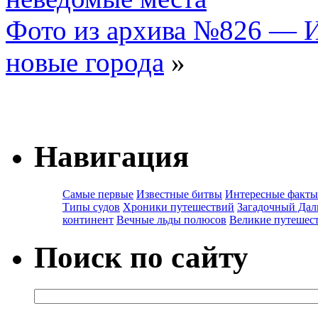
Фото из архива №826 — И
новые города
»
Навигация
Самые первые
Известные битвы
Интересные факты
Типы судов
Хроники путешествий
Загадочный Дал
континент
Вечные льды полюсов
Великие путешес
Поиск по сайту