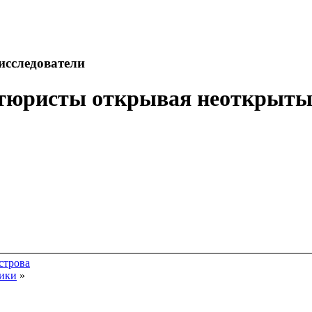
исследователи
тюристы открывая неоткрыты
строва
рики
»