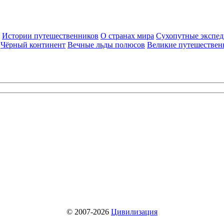
Истории путешественников
О странах мира
Сухопутные экспе
Чёрный континент
Вечные льды полюсов
Великие путешествен
© 2007-2026
Цивилизация