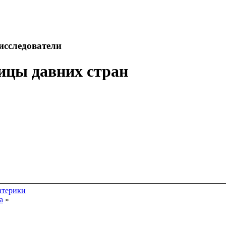
исследователи
ицы давних стран
атерики
а
»