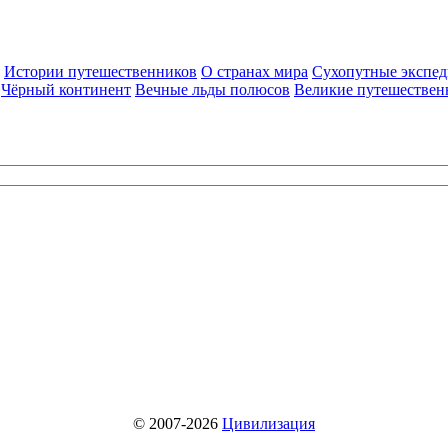
Истории путешественников
О странах мира
Сухопутные экспе
Чёрный континент
Вечные льды полюсов
Великие путешествен
© 2007-2026
Цивилизация