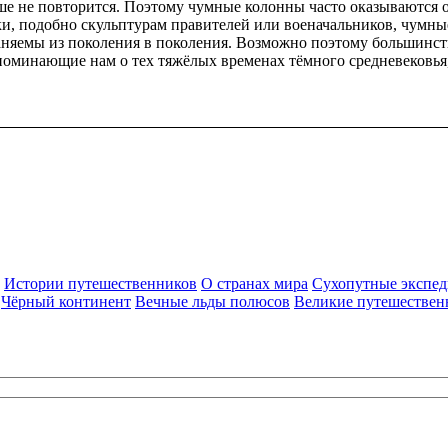
больше не повторится. Поэтому чумные колонны часто оказываютс
ёки, подобно скульптурам правителей или военачальников, чумн
няемы из поколения в поколения. Возможно поэтому большинств
апоминающие нам о тех тяжёлых временах тёмного средневековья,
Истории путешественников
О странах мира
Сухопутные экспе
Чёрный континент
Вечные льды полюсов
Великие путешествен