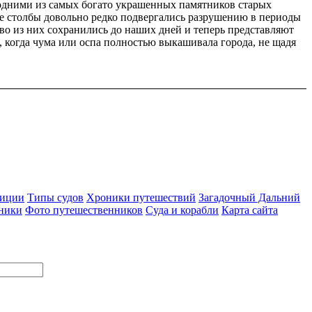
я одними из самых богато украшенных памятников старых
ые столбы довольно редко подвергались разрушению в периоды
о из них сохранились до наших дней и теперь представляют
 когда чума или оспа полностью выкашивала города, не щадя
диции
Типы судов
Хроники путешествий
Загадочный Дальний
ники
Фото путешественников
Суда и корабли
Карта сайта