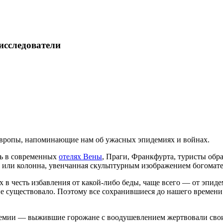
исследователи
вропы, напоминающие нам об ужасных эпидемиях и войнах.
сь в современных
отелях Вены
, Праги, Франкфурта, туристы об
б или колонна, увенчанная скульптурным изображением богомате
в честь избавления от какой-либо беды, чаще всего — от эпиде
х не существовало. Поэтому все сохранившиеся до нашего времен
мии — выжившие горожане с воодушевлением жертвовали свои с