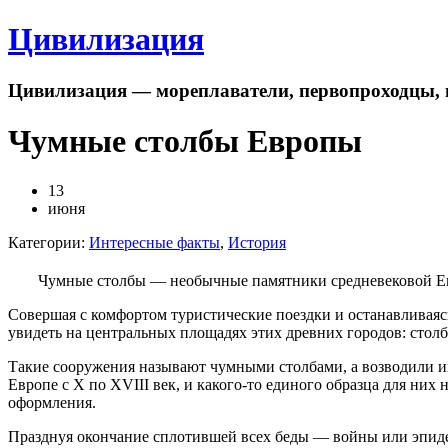
Цивилизация
Цивилизация — мореплаватели, первопроходцы, 
Чумные столбы Европы
13
июня
Категории:
Интересные факты
,
История
Чумные столбы — необычные памятники средневековой Е
Совершая с комфортом туристические поездки и останавливая
увидеть на центральных площадях этих древних городов: стол
Такие сооружения называют чумными столбами, а возводили их 
Европе с X по XVIII век, и какого-то единого образца для ни
оформления.
Празднуя окончание сплотившей всех беды — войны или эпиде