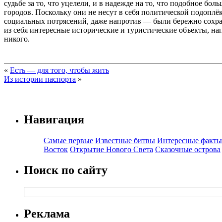
судьбе за то, что уцелели, и в надежде на то, что подобное 
городов. Поскольку они не несут в себя политической подопл
социальных потрясений, даже напротив — были бережно сохра
из себя интересные исторические и туристические объекты, н
никого.
«
Есть — для того, чтобы жить
Из истории паспорта
»
Навигация
Самые первые
Известные битвы
Интересные факты
Восток
Открытие Нового Света
Сказочные острова
Поиск по сайту
Реклама