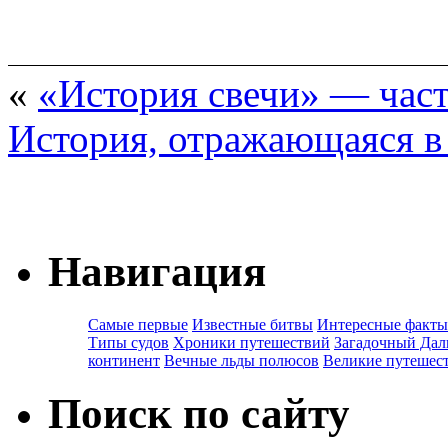
«
«История свечи» — час
История, отражающаяся в
Навигация
Самые первые
Известные битвы
Интересные факты
Типы судов
Хроники путешествий
Загадочный Дал
континент
Вечные льды полюсов
Великие путешес
Поиск по сайту