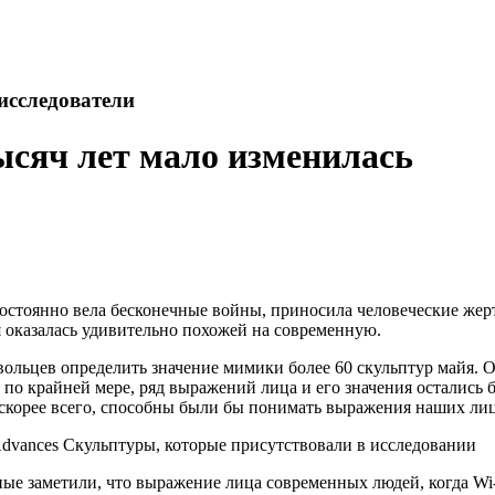
исследователи
ысяч лет мало изменилась
 постоянно вела бесконечные войны, приносила человеческие же
 оказалась удивительно похожей на современную.
ольцев определить значение мимики более 60 скульптур майя. 
, по крайней мере, ряд выражений лица и его значения остались 
о, скорее всего, способны были бы понимать выражения наших лиц
Advances Скульптуры, которые присутствовали в исследовании
ые заметили, что выражение лица современных людей, когда Wi-F