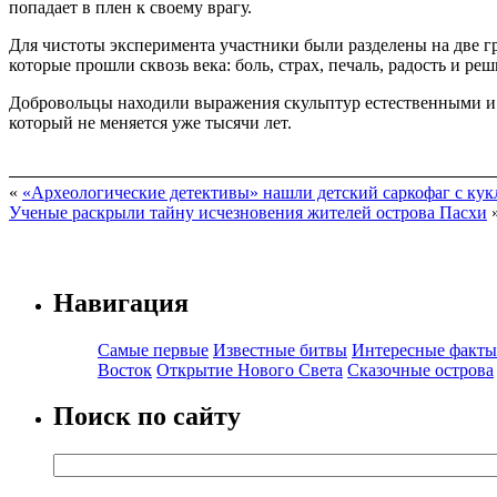
попадает в плен к своему врагу.
Для чистоты эксперимента участники были разделены на две гр
которые прошли сквозь века: боль, страх, печаль, радость и ре
Добровольцы находили выражения скульптур естественными и
который не меняется уже тысячи лет.
«
«Археологические детективы» нашли детский саркофаг с кук
Ученые раскрыли тайну исчезновения жителей острова Пасхи
Навигация
Самые первые
Известные битвы
Интересные факты
Восток
Открытие Нового Света
Сказочные острова
Поиск по сайту