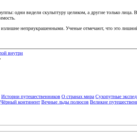
уппы: одни видели скульптуру целиком, а другие только лица. 
шимость.
 излишне неприукрашенными. Ученые отмечают, что это лишний
лой внутри
»
Истории путешественников
О странах мира
Сухопутные экспе
Чёрный континент
Вечные льды полюсов
Великие путешествен