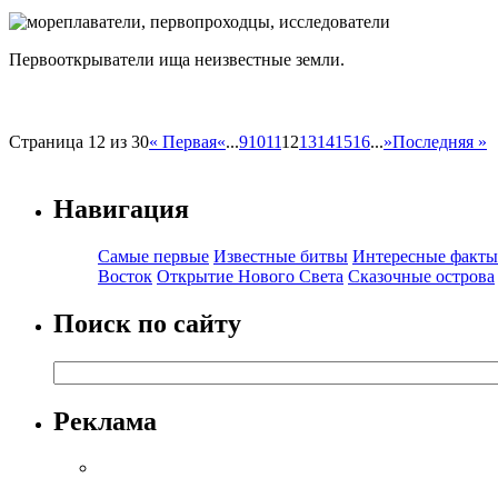
Первооткрыватели ища неизвестные земли.
Страница 12 из 30
« Первая
«
...
9
10
11
12
13
14
15
16
...
»
Последняя »
Навигация
Самые первые
Известные битвы
Интересные факты
Восток
Открытие Нового Света
Сказочные острова
Поиск по сайту
Реклама