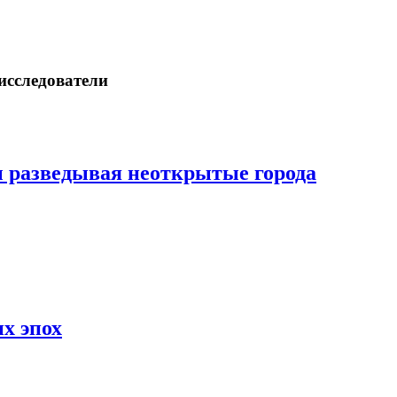
исследователи
 разведывая неоткрытые города
х эпох