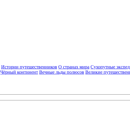
Истории путешественников
О странах мира
Сухопутные экспе
Чёрный континент
Вечные льды полюсов
Великие путешествен