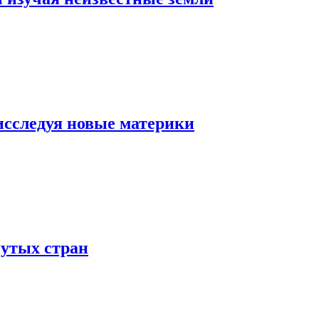
сследуя новые материки
утых стран