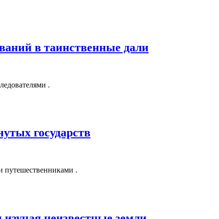
ваний в таинственные дали
ледователями .
утых государств
и путешественниками .
 изучая неизвестные земли