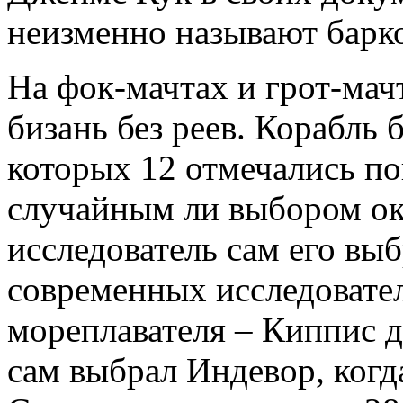
неизменно называют барк
На фок-мачтах и грот-мач
бизань без реев. Корабль
которых 12 отмечались п
случайным ли выбором ока
исследователь сам его вы
современных исследовател
мореплавателя – Киппис д
сам выбрал Индевор, когд