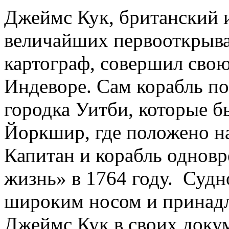
Джеймс Кук, британский и
величайших первооткрыват
картограф, совершил сво
Индеворе. Сам корабль по
городка Уитби, которые б
Йоркшир, где положено н
Капитан и корабль однов
жизнь» в 1764 году. Суд
широким носом и принадл
Джеймс Кук в своих докум