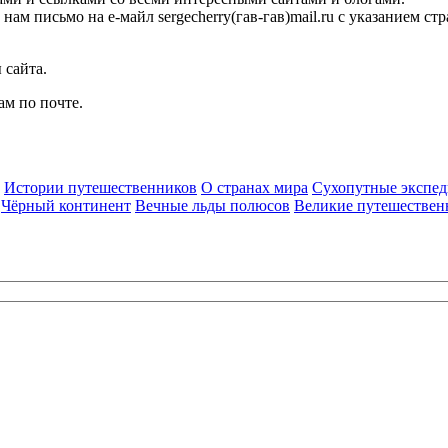
ам письмо на е-майл sergecherry(гав-гав)mail.ru с указанием ст
 сайта.
м по почте.
Истории путешественников
О странах мира
Сухопутные экспе
Чёрный континент
Вечные льды полюсов
Великие путешествен